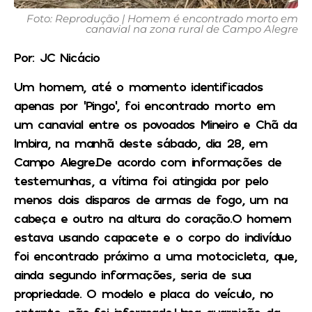
Foto: Reprodução | Homem é encontrado morto em
canavial na zona rural de Campo Alegre
Por: JC Nicácio
Um homem, até o momento identificados
apenas por ‘Pingo’, foi encontrado morto em
um canavial entre os povoados Mineiro e Chã da
Imbira, na manhã deste sábado, dia 28, em
Campo Alegre.De acordo com informações de
testemunhas, a vítima foi atingida por pelo
menos dois disparos de armas de fogo, um na
cabeça e outro na altura do coração.O homem
estava usando capacete e o corpo do indivíduo
foi encontrado próximo a uma motocicleta, que,
ainda segundo informações, seria de sua
propriedade. O modelo e placa do veículo, no
entanto, não foi informado.
Uma guarnição da