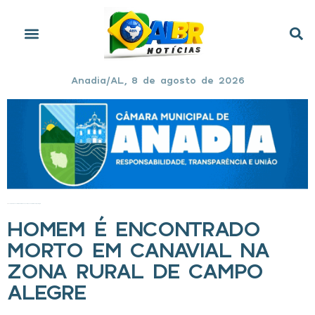
Anadia/AL, 8 de agosto de 2026
Início
»
Homem é encontrado morto em canavial na zona rural de Campo Alegre
HOMEM É ENCONTRADO
MORTO EM CANAVIAL NA
ZONA RURAL DE CAMPO
ALEGRE