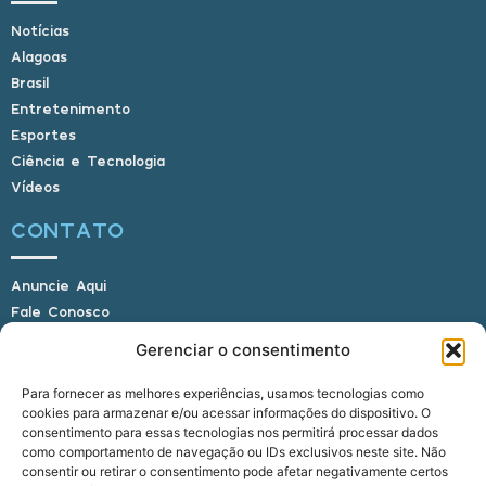
Notícias
Alagoas
Brasil
Entretenimento
Esportes
Ciência e Tecnologia
Vídeos
CONTATO
Anuncie Aqui
Fale Conosco
Internauta, envie sua foto
Gerenciar o consentimento
Para fornecer as melhores experiências, usamos tecnologias como
cookies para armazenar e/ou acessar informações do dispositivo. O
E-mail: alagoasbrasilnoticias@gmail.com
consentimento para essas tecnologias nos permitirá processar dados
Telefone: (82) 9 9691-0391 (Whatsapp)
como comportamento de navegação ou IDs exclusivos neste site. Não
Responsável Técnico: Crysthyan Carlos
consentir ou retirar o consentimento pode afetar negativamente certos