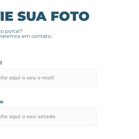
IE SUA FOTO
o portal?
traremos em contato.
l
do