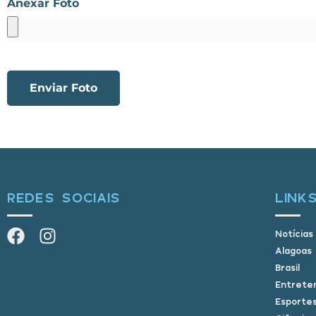
Anexar Foto
Enviar Foto
REDES SOCIAIS
LINK
Notícias
Alagoas
Brasil
Entrete
Esporte