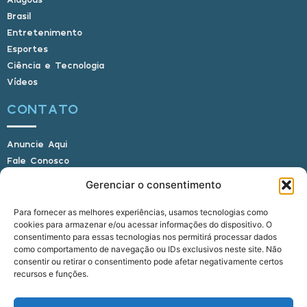
Brasil
Entretenimento
Esportes
Ciência e Tecnologia
Vídeos
CONTATO
Anuncie Aqui
Fale Conosco
Internauta, envie sua foto
Gerenciar o consentimento
Para fornecer as melhores experiências, usamos tecnologias como
cookies para armazenar e/ou acessar informações do dispositivo. O
E-mail: alagoasbrasilnoticias@gmail.com
consentimento para essas tecnologias nos permitirá processar dados
Telefone: (82) 9 9691-0391 (Whatsapp)
como comportamento de navegação ou IDs exclusivos neste site. Não
Responsável Técnico: Crysthyan Carlos
consentir ou retirar o consentimento pode afetar negativamente certos
Rua do Sau - Centro - Anadia - AL - CEP:
recursos e funções.
57660-000