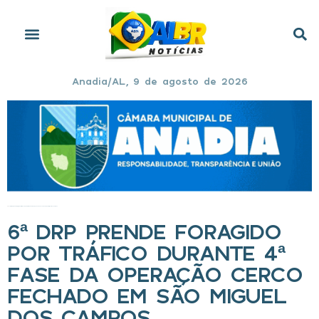
Anadia/AL, 9 de agosto de 2026
Início
»
6ª DRP prende foragido por tráfico durante 4ª fase da Operação Cerco Fechado em São Miguel dos Campos
6ª DRP PRENDE FORAGIDO
POR TRÁFICO DURANTE 4ª
FASE DA OPERAÇÃO CERCO
FECHADO EM SÃO MIGUEL
DOS CAMPOS