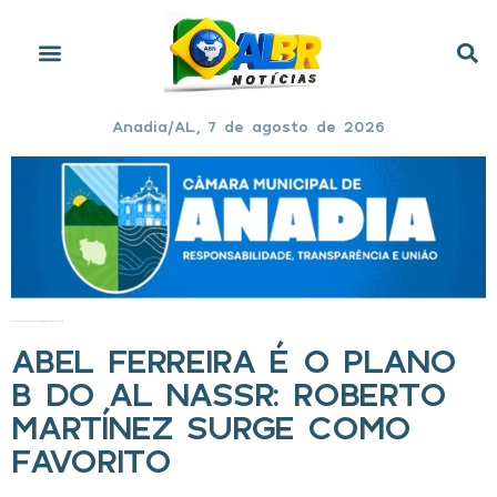
Anadia/AL, 7 de agosto de 2026
Início
»
Abel Ferreira é o plano B do Al Nassr: Roberto Martínez surge como favorito
ABEL FERREIRA É O PLANO
B DO AL NASSR: ROBERTO
MARTÍNEZ SURGE COMO
FAVORITO