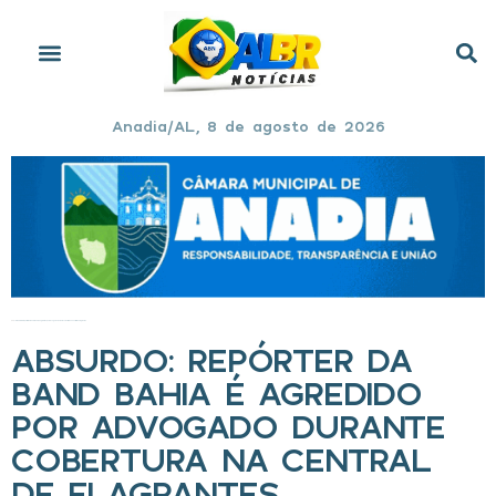
Anadia/AL, 8 de agosto de 2026
Início
»
ABSURDO: repórter da Band Bahia é agredido por advogado durante cobertura na Central de Flagrantes
ABSURDO: REPÓRTER DA
BAND BAHIA É AGREDIDO
POR ADVOGADO DURANTE
COBERTURA NA CENTRAL
DE FLAGRANTES