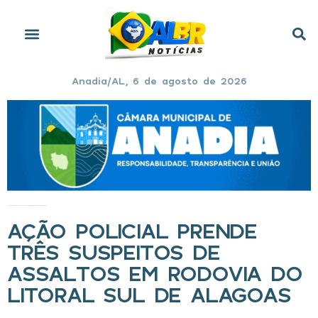
Anadia/AL, 6 de agosto de 2026
Início
»
Ação policial prende três suspeitos de assaltos em rodovia do Litoral Sul de Alagoas
AÇÃO POLICIAL PRENDE
TRÊS SUSPEITOS DE
ASSALTOS EM RODOVIA DO
LITORAL SUL DE ALAGOAS