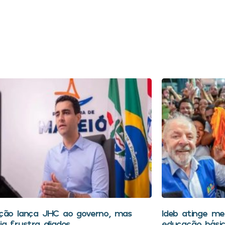
ção lança JHC ao governo, mas
Ideb atinge mel
a frustra aliados
educação bási