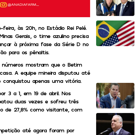
eira, às 20h, no Estádio Rei Pelé.
inas Gerais, o time azulino precisa
ançar à próxima fase da Série D no
ão para os pênaltis.
os números mostram que o Betim
casa. A equipe mineira disputou até
e conquistou apenas uma vitória.
or 3 a 1, em 19 de abril. Nos
patou duas vezes e sofreu três
o de 27,8% como visitante, com
mpetição até agora foram por