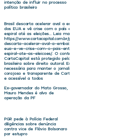
intenção de influir no processo
político brasileiro
Brasil descarta acelerar aval a embaixador
dos EUA e vê crise com o país entrar em
espiral até as eleições… Leia mais em
https://www.cartacapital.com.br/politica/brasil-
descarta-acelerar-aval-a-embaixador-dos-
eua-e-ve-crise-com-o-pais-entrar-em-
espiral-ate-as-eleicoes/. O conteúdo de
CartaCapital está protegido pela legislação
brasileira sobre direito autoral. Essa defesa é
necessária para manter o jornalismo
corajoso e transparente de CartaCapital vivo
e acessível a todos
Ex-governador do Mato Grosso,
Mauro Mendes é alvo de
operação da PF
PGR pede à Polícia Federal
diligências sobre denúncia
contra vice de Flávio Bolsonaro
por estupro