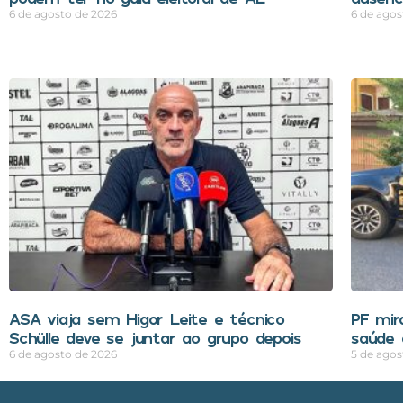
6 de agosto de 2026
6 de agos
ASA viaja sem Higor Leite e técnico
PF mir
Schülle deve se juntar ao grupo depois
saúde 
6 de agosto de 2026
5 de agos