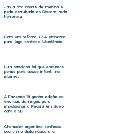
Janja cita morte de menina e
pede derrubada do Discord: rede
horrorosa
Com um reforço, CSA embarca
para jogo contra o Uberlândia
Lula sanciona lei que endurece
penas para abuso infantil na
internet
A Fazenda 18 ganha edição ao
vivo aos domingos para
impulsionar a Record em duelo
com o SBT
Chanceler argentino confessa
seu crime diplomático e a