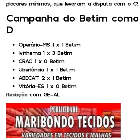
placares mínimos, que levariam a disputa com o CS
Campanha do Betim como v
D
Operário-MS 1 x 1 Betim
Ivinhema 1 x 3 Betim
CRAC 1 x 0 Betim
Uberlândia 1 x 1 Betim
ABECAT 2 x 1 Betim
Vitória-ES 1 x 0 Betim
Redação com GE-AL