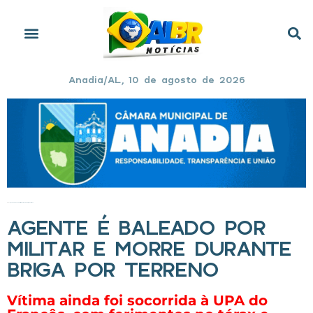
Anadia/AL, 10 de agosto de 2026
Início
»
Agente é baleado por militar e morre durante briga por terreno
AGENTE É BALEADO POR
MILITAR E MORRE DURANTE
BRIGA POR TERRENO
Vítima ainda foi socorrida à UPA do