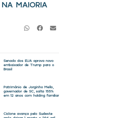
 NA MAIORIA
Senado dos EUA aprova novo
embaixador de Trump para o
Brasil
Patrimônio de Jorginho Mello,
governador de SC, salta 155%
em 12 anos com holding familiar
Ciclone avança pelo Sudeste
após deixar 1 morto e 294 mil