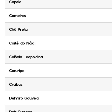
Capela
Carneiros
Chã Preta
Coité do Nóia
Colônia Leopoldina
Coruripe
Craíbas
Delmiro Gouveia
Dois Riachos