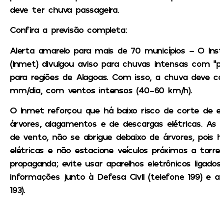
deve ter chuva passageira.
Confira a previsão completa
:
Alerta amarelo para mais de 70 municípios
– O Inst
(Inmet) divulgou aviso para chuvas intensas com “pe
para regiões de Alagoas. Com isso, a chuva deve 
mm/dia, com ventos intensos (40-60 km/h).
O Inmet reforçou que há baixo risco de corte de e
árvores, alagamentos e de descargas elétricas. As
de vento, não se abrigue debaixo de árvores, pois 
elétricas e não estacione veículos próximos a torr
propaganda; evite usar aparelhos eletrônicos liga
informações junto à Defesa Civil (telefone 199) e 
193).