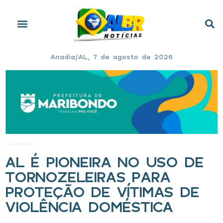
Anadia/AL, 7 de agosto de 2026
Início
»
AL é pioneira no uso de tornozeleiras para proteção de vítimas de violência doméstica
AL É PIONEIRA NO USO DE
TORNOZELEIRAS PARA
PROTEÇÃO DE VÍTIMAS DE
VIOLÊNCIA DOMÉSTICA