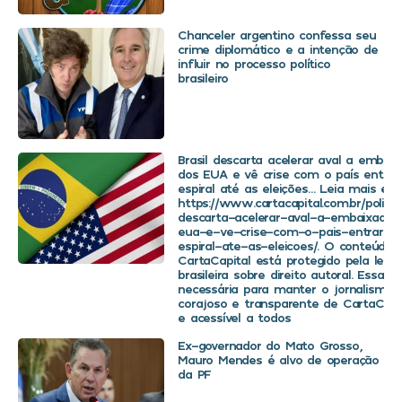
Chanceler argentino confessa seu
crime diplomático e a intenção de
influir no processo político
brasileiro
Brasil descarta acelerar aval a embaix
dos EUA e vê crise com o país entra
espiral até as eleições… Leia mais em
https://www.cartacapital.com.br/politica
descarta-acelerar-aval-a-embaixador
eua-e-ve-crise-com-o-pais-entrar-
espiral-ate-as-eleicoes/. O conteúdo 
CartaCapital está protegido pela legis
brasileira sobre direito autoral. Essa d
necessária para manter o jornalismo
corajoso e transparente de CartaCapit
e acessível a todos
Ex-governador do Mato Grosso,
Mauro Mendes é alvo de operação
da PF