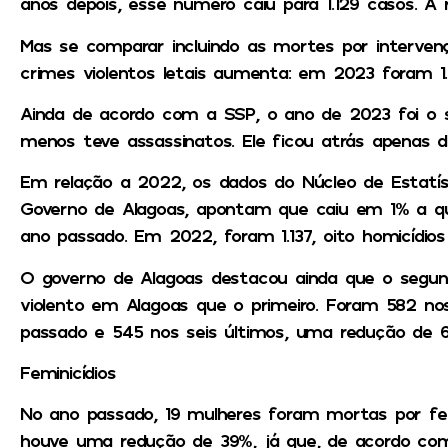
anos depois, esse número caiu para 1.129 casos. A
Mas se comparar incluindo as mortes por intervenç
crimes violentos letais aumenta: em 2023 foram 1
Ainda de acordo com a SSP, o ano de 2023 foi o s
menos teve assassinatos. Ele ficou atrás apenas d
Em relação a 2022, os dados do Núcleo de Estatísti
Governo de Alagoas, apontam que caiu em 1% a q
ano passado. Em 2022, foram 1.137, oito homicídi
O governo de Alagoas destacou ainda que o segu
violento em Alagoas que o primeiro. Foram 582 no
passado e 545 nos seis últimos, uma redução de 
Feminicídios
No ano passado, 19 mulheres foram mortas por fem
houve uma redução de 39%, já que, de acordo c