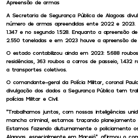
Apreensão de armas
A Secretaria de Segurança Pública de Alagoas d
número de armas apreendidas ente 2022 e 2023. N
1.347 e no segundo 1.528. Enquanto a apreensão d
2.550 toneladas e em 2023 houve a apreensão de 
O estado contabilizou ainda em 2023: 5.688 roubos
residências, 363 roubos a carros de passeio, 1.432 
a transportes coletivos.
O comandante-geral da Polícia Militar, coronal Pau
divulgação dos dados a Segurança Pública tem tra
polícias Militar e Civil.
“Trabalhamos juntos, com nossas inteligências uni
mancha criminal, estamos traçando planejamento 
Estamos fazendo diuturnamente o policiamento os
Alagoas, especialmente em Maceió”, afirmou o co