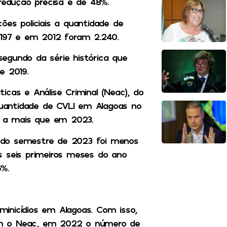
 redução precisa é de 48%.
ões policiais a quantidade de
.197 e em 2012 foram 2.240.
egundo da série histórica que
e 2019.
cas e Análise Criminal (Neac), do
uantidade de CVLI em Alagoas no
os a mais que em 2023.
ndo semestre de 2023 foi menos
s seis primeiros meses do ano
6%.
inicídios em Alagoas. Com isso,
om o Neac, em 2022 o número de