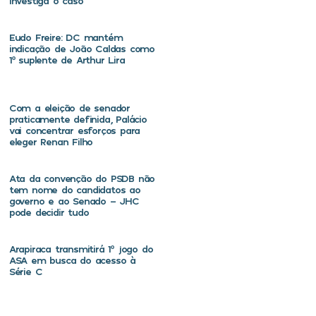
investiga o caso
Eudo Freire: DC mantém
indicação de João Caldas como
1º suplente de Arthur Lira
Com a eleição de senador
praticamente definida, Palácio
vai concentrar esforços para
eleger Renan Filho
Ata da convenção do PSDB não
tem nome do candidatos ao
governo e ao Senado – JHC
pode decidir tudo
Arapiraca transmitirá 1º jogo do
ASA em busca do acesso à
Série C