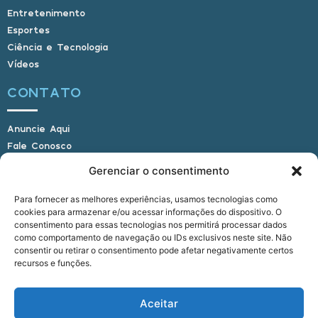
Entretenimento
Esportes
Ciência e Tecnologia
Vídeos
CONTATO
Anuncie Aqui
Fale Conosco
Internauta, envie sua foto
Gerenciar o consentimento
Para fornecer as melhores experiências, usamos tecnologias como
cookies para armazenar e/ou acessar informações do dispositivo. O
E-mail: alagoasbrasilnoticias@gmail.com
consentimento para essas tecnologias nos permitirá processar dados
Telefone: (82) 9 9691-0391 (Whatsapp)
como comportamento de navegação ou IDs exclusivos neste site. Não
Responsável Técnico: Crysthyan Carlos
consentir ou retirar o consentimento pode afetar negativamente certos
Rua do Sau - Centro - Anadia - AL - CEP:
recursos e funções.
57660-000
Aceitar