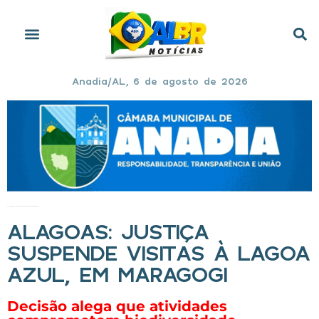
Anadia/AL, 6 de agosto de 2026
Início
»
Alagoas: Justiça suspende visitas à Lagoa Azul, em Maragogi
ALAGOAS: JUSTIÇA
SUSPENDE VISITAS À LAGOA
AZUL, EM MARAGOGI
Decisão alega que atividades