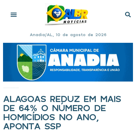
Anadia/AL, 10 de agosto de 2026
Início
»
Alagoas reduz em mais de 64% o número de homicídios no ano, aponta SSP
ALAGOAS REDUZ EM MAIS
DE 64% O NÚMERO DE
HOMICÍDIOS NO ANO,
APONTA SSP