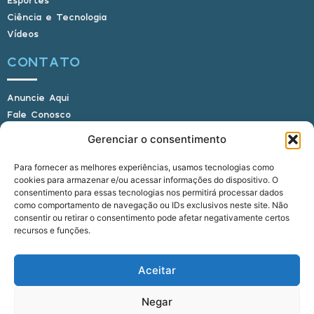
Ciência e Tecnologia
Vídeos
CONTATO
Anuncie Aqui
Fale Conosco
Internauta, envie sua foto
Gerenciar o consentimento
Para fornecer as melhores experiências, usamos tecnologias como
cookies para armazenar e/ou acessar informações do dispositivo. O
E-mail: alagoasbrasilnoticias@gmail.com
consentimento para essas tecnologias nos permitirá processar dados
Telefone: (82) 9 9691-0391 (Whatsapp)
como comportamento de navegação ou IDs exclusivos neste site. Não
Responsável Técnico: Crysthyan Carlos
consentir ou retirar o consentimento pode afetar negativamente certos
Rua do Sau - Centro - Anadia - AL - CEP:
recursos e funções.
57660-000
Aceitar
© 2022 - 2026 Alagoas Brasil Notícias. Todos os
Negar
direitos reservados.