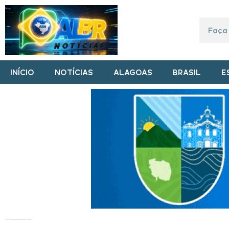
INÍCIO
NOTÍCIAS
ALAGOAS
BRASIL
E
Início
»
Alagoas sem Fome faz doação de uma tonelada de peixes no alto sertão