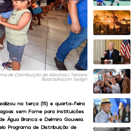
a de Distribuição de Alevinos | Tatiane
Bastos/Ascom Seagri
alizou na terça (15) e quarta-feira
lagoas sem Fome para instituições
de Água Branca e Delmiro Gouveia.
pelo Programa de Distribuição de