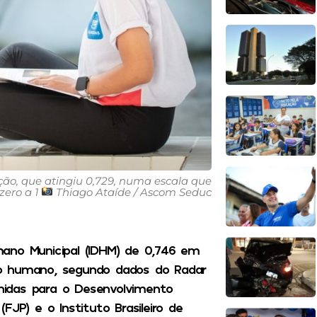
ção, que atingiu 0,729, numa escala que
zero a 1
Thiago Ataíde / Ascom Seduc
ano Municipal (IDHM) de 0,746 em
to humano, segundo dados do Radar
idas para o Desenvolvimento
JP) e o Instituto Brasileiro de