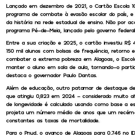
Lançado em dezembro de 2021, o Cartão Escola 1
programa de combate à evasão escolar do país, e 
da história na rede estadual de ensino. Não por aca
programa Pé-de-Meia, lançado pelo governo feder
Entre a sua criação e 2025, o cartão investiu R$ 
150 mil alunos com bolsas de frequência, retorno e
combater a extrema pobreza em Alagoas, o Esco
manter o aluno em sala de aula, tornando-o partici
destaca o governador Paulo Dantas.
Além de educação, outro patamar de destaque de
que atingiu 0,823 em 2024 – considerado muito al
de longevidade é calculado usando como base a es
projeta um número médio de anos que um recém-n
constantes as taxas de mortalidade.
Para o Pnud, o avanço de Alagoas para 0,746 no ID