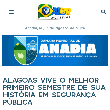
Anadia/AL, 7 de agosto de 2026
Início
»
Alagoas vive o melhor primeiro semestre de sua história em segurança pública
ALAGOAS VIVE O MELHOR
PRIMEIRO SEMESTRE DE SUA
HISTÓRIA EM SEGURANÇA
PÚBLICA