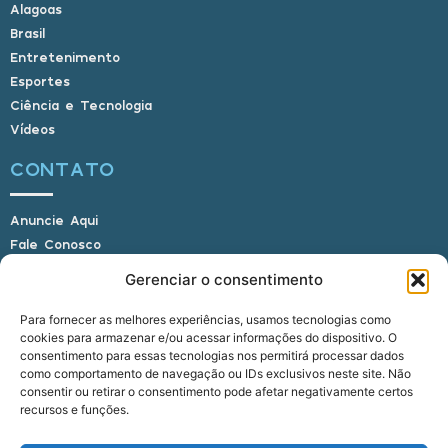
Alagoas
Brasil
Entretenimento
Esportes
Ciência e Tecnologia
Vídeos
CONTATO
Anuncie Aqui
Fale Conosco
Internauta, envie sua foto
Gerenciar o consentimento
Para fornecer as melhores experiências, usamos tecnologias como
cookies para armazenar e/ou acessar informações do dispositivo. O
E-mail: alagoasbrasilnoticias@gmail.com
consentimento para essas tecnologias nos permitirá processar dados
Telefone: (82) 9 9691-0391 (Whatsapp)
como comportamento de navegação ou IDs exclusivos neste site. Não
Responsável Técnico: Crysthyan Carlos
consentir ou retirar o consentimento pode afetar negativamente certos
Rua do Sau - Centro - Anadia - AL - CEP:
recursos e funções.
57660-000