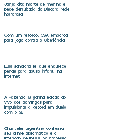
Janja cita morte de menina e
pede derrubada do Discord: rede
horrorosa
Com um reforço, CSA embarca
para jogo contra o Uberlândia
Lula sanciona lei que endurece
penas para abuso infantil na
internet
A Fazenda 18 ganha edição ao
vivo aos domingos para
impulsionar a Record em duelo
com o SBT
Chanceler argentino confessa
seu crime diplomático e a
intenção de influir no processo