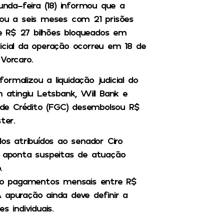
unda-feira (18) informou que a
gou a seis meses com 21 prisões
e R$ 27 bilhões bloqueados em
icial da operação ocorreu em 18 de
Vorcaro.
rmalizou a liquidação judicial do
atingiu Letsbank, Will Bank e
de Crédito (FGC) desembolsou R$
ter.
s atribuídos ao senador Ciro
o aponta suspeitas de atuação
.
bido pagamentos mensais entre R$
 apuração ainda deve definir a
 individuais.