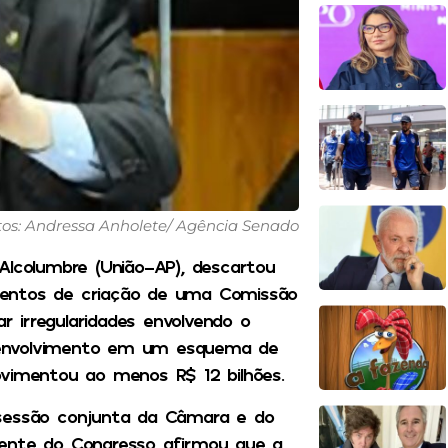
tos: Andressa Anholete/ Agência Senado
Alcolumbre (União-AP), descartou
rimentos de criação de uma Comissão
ar irregularidades envolvendo o
or envolvimento em um esquema de
ovimentou ao menos R$ 12 bilhões.
 sessão conjunta da Câmara e do
dente do Congresso afirmou que a