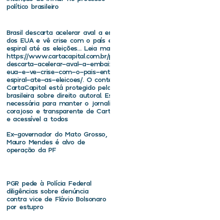
político brasileiro
Brasil descarta acelerar aval a embaixador
dos EUA e vê crise com o país entrar em
espiral até as eleições… Leia mais em
https://www.cartacapital.com.br/politica/brasil-
descarta-acelerar-aval-a-embaixador-dos-
eua-e-ve-crise-com-o-pais-entrar-em-
espiral-ate-as-eleicoes/. O conteúdo de
CartaCapital está protegido pela legislação
brasileira sobre direito autoral. Essa defesa é
necessária para manter o jornalismo
corajoso e transparente de CartaCapital vivo
e acessível a todos
Ex-governador do Mato Grosso,
Mauro Mendes é alvo de
operação da PF
PGR pede à Polícia Federal
diligências sobre denúncia
contra vice de Flávio Bolsonaro
por estupro