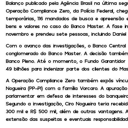
Balanço publicado pela Agência Brasil na última seg
Operação Compliance Zero, da Polícia Federal, che
temporárias, 116 mandados de busca e apreensão 
bens e valores no caso do Banco Master. A fase in
novembro e prendeu sete pessoas, incluindo Daniel 
Com o avanço das investigações, o Banco Central fo
conglomerado do Banco Master. A decisão também 
Banco Pleno. Até o momento, o Fundo Garantidor 
49 bilhões para indenizar parte dos clientes do Mas
A Operação Compliance Zero também expôs vínculo
Nogueira (PP-PI) com a família Vorcaro. A apuraçã
parlamentar em defesa de interesses do banqueiro
Segundo a investigação, Ciro Nogueira teria rece
300 mil e R$ 500 mil, além de outras vantagens. A
extensão das suspeitas e eventuais responsabilidades