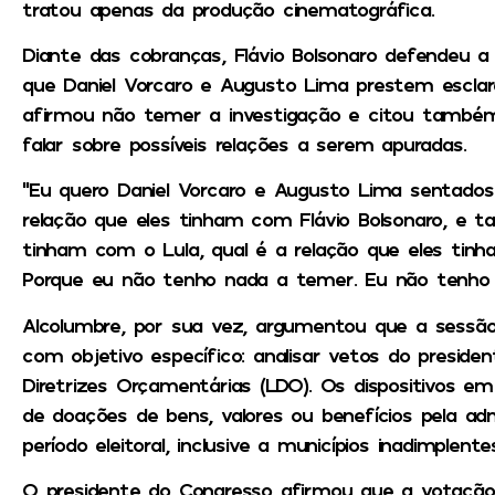
tratou apenas da produção cinematográfica.
Diante das cobranças, Flávio Bolsonaro defendeu a
que Daniel Vorcaro e Augusto Lima prestem esclar
afirmou não temer a investigação e citou também
falar sobre possíveis relações a serem apuradas.
“Eu quero Daniel Vorcaro e Augusto Lima sentados 
relação que eles tinham com Flávio Bolsonaro, e t
tinham com o Lula, qual é a relação que eles tin
Porque eu não tenho nada a temer. Eu não tenho n
Alcolumbre, por sua vez, argumentou que a sessão
com objetivo específico: analisar vetos do preside
Diretrizes Orçamentárias (LDO). Os dispositivos e
de doações de bens, valores ou benefícios pela adm
período eleitoral, inclusive a municípios inadimplente
O presidente do Congresso afirmou que a votação