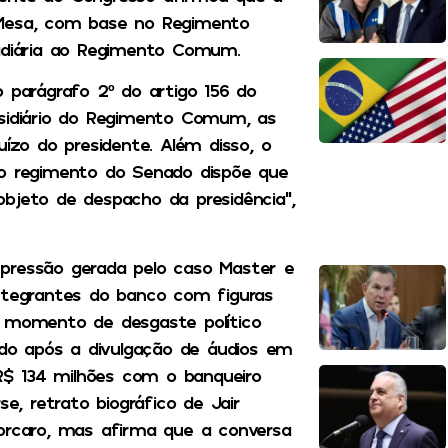
 Mesa, com base no Regimento
sidiária ao Regimento Comum.
 parágrafo 2º do artigo 156 do
bsidiário do Regimento Comum, as
uízo do presidente. Além disso, o
mo regimento do Senado dispõe que
bjeto de despacho da presidência”,
pressão gerada pelo caso Master e
integrantes do banco com figuras
momento de desgaste político
tado após a divulgação de áudios em
$ 134 milhões com o banqueiro
se, retrato biográfico de Jair
Vorcaro, mas afirma que a conversa