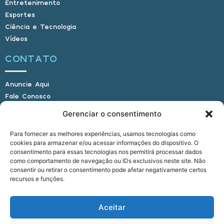
Entretenimento
Esportes
Ciência e Tecnologia
Vídeos
CONTATO
Anuncie Aqui
Fale Conosco
Internauta, envie sua foto
Gerenciar o consentimento
Para fornecer as melhores experiências, usamos tecnologias como
cookies para armazenar e/ou acessar informações do dispositivo. O
E-mail: alagoasbrasilnoticias@gmail.com
consentimento para essas tecnologias nos permitirá processar dados
Telefone: (82) 9 9691-0391 (Whatsapp)
como comportamento de navegação ou IDs exclusivos neste site. Não
Responsável Técnico: Crysthyan Carlos
consentir ou retirar o consentimento pode afetar negativamente certos
Rua do Sau - Centro - Anadia - AL - CEP:
recursos e funções.
57660-000
Aceitar