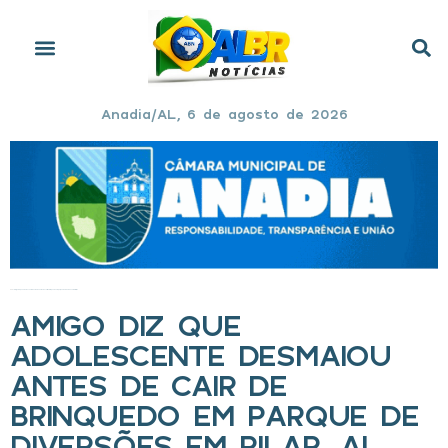
Anadia/AL, 6 de agosto de 2026
Início
»
Amigo diz que adolescente desmaiou antes de cair de brinquedo em parque de diversões em Pilar, AL
AMIGO DIZ QUE
ADOLESCENTE DESMAIOU
ANTES DE CAIR DE
BRINQUEDO EM PARQUE DE
DIVERSÕES EM PILAR, AL