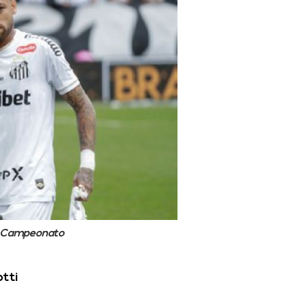
o Campeonato
tti