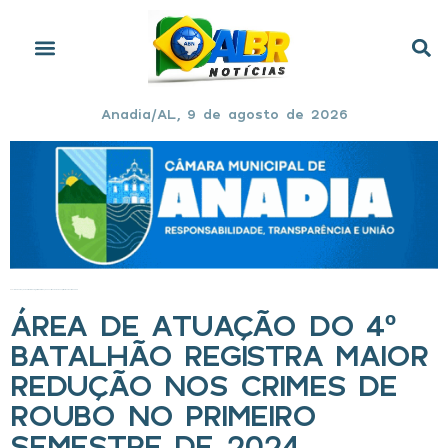
Anadia/AL, 9 de agosto de 2026
Início
»
Área de atuação do 4º Batalhão registra maior redução nos crimes de roubo no primeiro semestre de 2024
ÁREA DE ATUAÇÃO DO 4º
BATALHÃO REGISTRA MAIOR
REDUÇÃO NOS CRIMES DE
ROUBO NO PRIMEIRO
SEMESTRE DE 2024