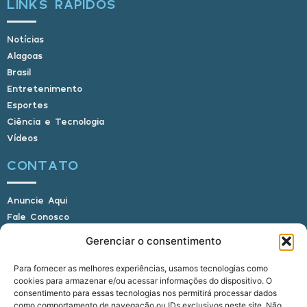
LINKS RÁPIDOS
Notícias
Alagoas
Brasil
Entretenimento
Esportes
Ciência e Tecnologia
Vídeos
CONTATO
Anuncie Aqui
Fale Conosco
Internauta, envie sua foto
Gerenciar o consentimento
Para fornecer as melhores experiências, usamos tecnologias como
cookies para armazenar e/ou acessar informações do dispositivo. O
E-mail: alagoasbrasilnoticias@gmail.com
consentimento para essas tecnologias nos permitirá processar dados
Telefone: (82) 9 9691-0391 (Whatsapp)
como comportamento de navegação ou IDs exclusivos neste site. Não