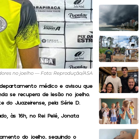
 dores no joelho — Foto: Reprodução/ASA
o departamento médico e avisou que
da se recupera de lesão no joelho.
te do Juazeirense, pela Série D.
o, às 16h, no Rei Pelé, Jonata
mento do joelho, seguindo o