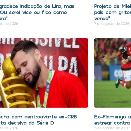
agradece indicação de Lira, mas
Projeto de Mile
 “Ou serei vice ou fico como
país com grito
ora”
venda”
to de 2026
7 de agosto de 2026
echa com centroavante ex-CRB
Ex-Flamengo a
eta decisiva da Série D
estrear contra
to de 2026
7 de agosto de 2026