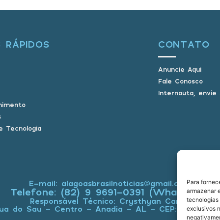
S RÁPIDOS
CONTATO
Anuncie Aqui
Fale Conosco
Internauta, envie
nimento
s
e Tecnologia
Para fornec
E-mail: alagoasbrasilnoticias@gmail.com
Telefone: (82) 9 9691-0391 (Whatsapp)
armazenar e
tecnologias
Responsável Técnico: Crysthyan Carlos
ua do Sau - Centro - Anadia - AL - CEP: 57660-0
exclusivos n
negativamen