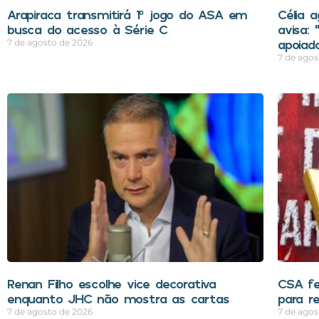
Arapiraca transmitirá 1º jogo do ASA em
Célia 
busca do acesso à Série C
avisa:
apoiad
7 de agosto de 2026
7 de agos
Renan Filho escolhe vice decorativa
CSA f
enquanto JHC não mostra as cartas
para r
7 de agosto de 2026
7 de agos