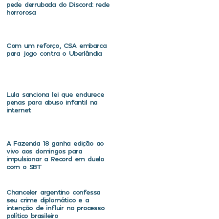
pede derrubada do Discord: rede
horrorosa
Com um reforço, CSA embarca
para jogo contra o Uberlândia
Lula sanciona lei que endurece
penas para abuso infantil na
internet
A Fazenda 18 ganha edição ao
vivo aos domingos para
impulsionar a Record em duelo
com o SBT
Chanceler argentino confessa
seu crime diplomático e a
intenção de influir no processo
político brasileiro