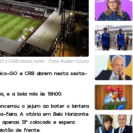
GO x CRB nesta noite - Foto: Ruber Couto
ético-GO e CRB abrem nesta sexta-
, e a bola rola às 19h00.
encerrou o jejum ao bater o lantera
-feira. A vitória em Belo Horizonte
 apenas 13º colocado e espera
lotão de frente.