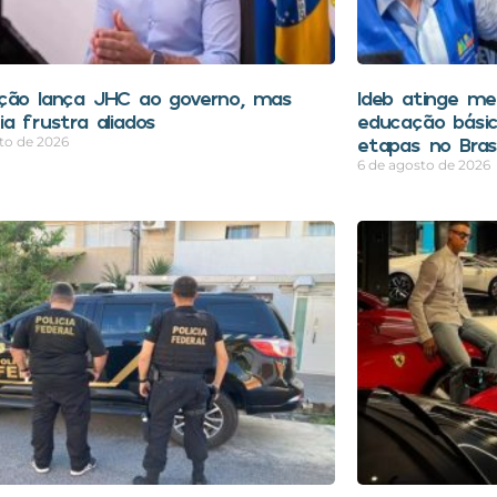
ção lança JHC ao governo, mas
Ideb atinge mel
a frustra aliados
educação bási
etapas no Brasi
to de 2026
6 de agosto de 2026