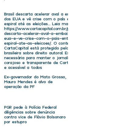
Brasil descarta acelerar aval a embaixador
dos EUA e vê crise com o país entrar em
espiral até as eleições… Leia mais em
https://www.cartacapital.com.br/politica/brasil-
descarta-acelerar-aval-a-embaixador-dos-
eua-e-ve-crise-com-o-pais-entrar-em-
espiral-ate-as-eleicoes/. O conteúdo de
CartaCapital está protegido pela legislação
brasileira sobre direito autoral. Essa defesa é
necessária para manter o jornalismo
corajoso e transparente de CartaCapital vivo
e acessível a todos
Ex-governador do Mato Grosso,
Mauro Mendes é alvo de
operação da PF
PGR pede à Polícia Federal
diligências sobre denúncia
contra vice de Flávio Bolsonaro
por estupro