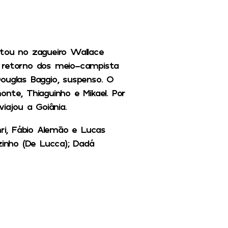
stou no zagueiro Wallace
 retorno dos meio-campista
ouglas Baggio, suspenso. O
nte, Thiaguinho e Mikael. Por
iajou a Goiânia.
nri, Fábio Alemão e Lucas
zinho (De Lucca); Dadá