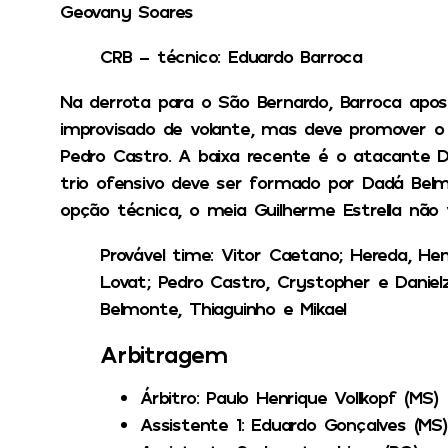
Geovany Soares
CRB – técnico: Eduardo Barroca
Na derrota para o São Bernardo, Barroca apo
improvisado de volante, mas deve promover o
Pedro Castro. A baixa recente é o atacante D
trio ofensivo deve ser formado por Dadá Belmo
opção técnica, o meia Guilherme Estrella não v
Provável time: Vitor Caetano; Hereda, He
Lovat; Pedro Castro, Crystopher e Daniel
Belmonte, Thiaguinho e Mikael
Arbitragem
Árbitro
: Paulo Henrique Vollkopf (MS)
Assistente 1
: Eduardo Gonçalves (MS)