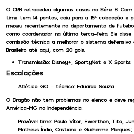
O CRB retrocedeu algumas casas na Série B. Com 
time tem 14 pontos, caiu para a 15ª colocação e pr
mexeu recentemente no departamento de futebol
como coordenador na última terça-feira. Ele disse 
comissão técnica a melhorar o sistema defensivo 
Brasileiro até aqui, com 20 gols.
Transmissão
: Disney+, SportyNet e X Sports
Escalações
Atlético-GO – técnico: Eduardo Souza
O Dragão não tem problemas no elenco e deve repe
América-MG no Independência.
Provável time
: Paulo Vítor; Ewerthon, Tito, Ju
Matheus Índio, Cristiano e Guilherme Marques