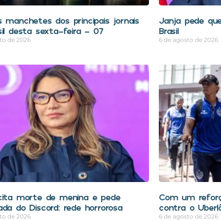
s manchetes dos principais jornais
Janja pede que
sil desta sexta-feira – 07
Brasil
to de 2026
6 de agosto de 2026
cita morte de menina e pede
Com um reforç
ada do Discord: rede horrorosa
contra o Uberl
to de 2026
6 de agosto de 2026