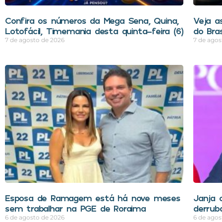
Confira os números da Mega Sena, Quina,
Veja a
Lotofácil, Timemania desta quinta-feira (6)
do Bra
7 de agosto de 2026
7 de agos
Esposa de Ramagem está há nove meses
Janja 
sem trabalhar na PGE de Roraima
derrub
6 de agosto de 2026
6 de agos