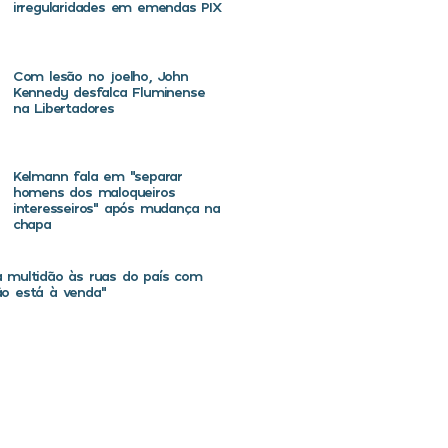
irregularidades em emendas PIX
Com lesão no joelho, John
Kennedy desfalca Fluminense
na Libertadores
Kelmann fala em “separar
homens dos maloqueiros
interesseiros” após mudança na
chapa
va multidão às ruas do país com
não está à venda”