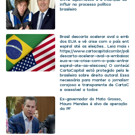
influir no processo político
brasileiro
Brasil descarta acelerar aval a embaix
dos EUA e vê crise com o país entra
espiral até as eleições… Leia mais em
https://www.cartacapital.com.br/politica
descarta-acelerar-aval-a-embaixador
eua-e-ve-crise-com-o-pais-entrar-
espiral-ate-as-eleicoes/. O conteúdo 
CartaCapital está protegido pela legis
brasileira sobre direito autoral. Essa d
necessária para manter o jornalismo
corajoso e transparente de CartaCapit
e acessível a todos
Ex-governador do Mato Grosso,
Mauro Mendes é alvo de operação
da PF