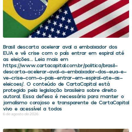
Brasil descarta acelerar aval a embaixador dos
EUA e vê crise com o país entrar em espiral até
as eleições… Leia mais em
https://www.cartacapital.com.br/politica/brasil-
descarta-acelerar-aval-a-embaixador-dos-eua-e-
ve-crise-com-o-pais-entrar-em-espiral-ate-as-
eleicoes/. O conteúdo de CartaCapital está
protegido pela legislação brasileira sobre direito
autoral. Essa defesa é necessária para manter o
jornalismo corajoso e transparente de CartaCapital
vivo e acessível a todos
6 de agosto de 2026