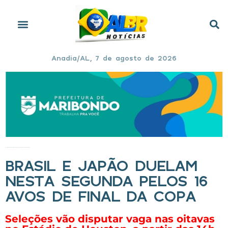
Anadia/AL, 7 de agosto de 2026
Início
»
Brasil e Japão duelam nesta segunda pelos 16 avos de final da Copa
BRASIL E JAPÃO DUELAM
NESTA SEGUNDA PELOS 16
AVOS DE FINAL DA COPA
Seleções vão disputar vaga nas oitavas