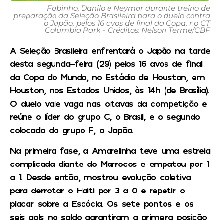
Fabinho, Danilo e Neymar durante treino de
preparação da Seleção Brasileira para o duelo contra
o Japão, pelos 16 avos de final da Copa, no CT
Columbia Park - Créditos: Nelson Terme/CBF
A Seleção Brasileira enfrentará o Japão na tarde
desta segunda-feira (29) pelos 16 avos de final
da Copa do Mundo, no Estádio de Houston, em
Houston, nos Estados Unidos, às 14h (de Brasília).
O duelo vale vaga nas oitavas da competição e
reúne o líder do grupo C, o Brasil, e o segundo
colocado do grupo F, o Japão.
Na primeira fase, a Amarelinha teve uma estreia
complicada diante do Marrocos e empatou por 1
a 1. Desde então, mostrou evolução coletiva
para derrotar o Haiti por 3 a 0 e repetir o
placar sobre a Escócia. Os sete pontos e os
seis gols no saldo garantiram a primeira posição