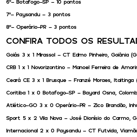
6º- Botafogo-SP – 10 pontos
7º- Paysandu – 3 pontos
8º- Operário-PR – 3 pontos
CONFIRA TODOS OS RESULTAD
Goiás 3 x 1 Mirassol – CT Edmo Pinheiro, Goiânia (G
CRB 1 x 1 Novorizontino – Manoel Ferreira de Amor
Ceará CE 3 x 1 Brusque – Franzé Moraes, Itaitinga 
Coritiba 1 x 0 Botafogo-SP – Bayard Osna, Colomb
Atlético-GO 3 x 0 Operário-PR – Zico Brandão, In
Sport 5 x 2 Vila Nova – José Dionísio do Carmo, G
Internacional 2 x 0 Paysandu – CT Futvida, Viamão