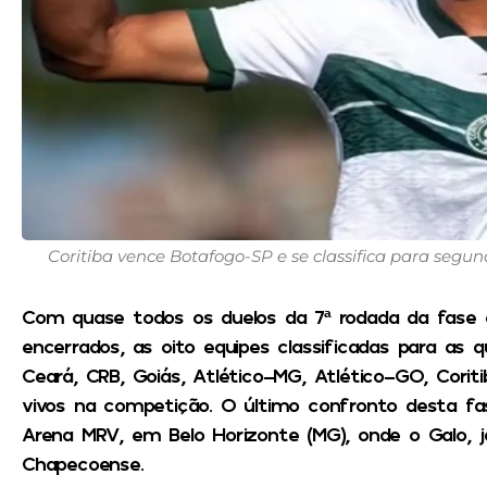
Coritiba vence Botafogo-SP e se classifica para segund
Com quase todos os duelos da 7ª rodada da fase d
encerrados, as oito equipes classificadas para as q
Ceará, CRB, Goiás, Atlético-MG, Atlético-GO, Corit
vivos na competição. O último confronto desta fas
Arena MRV, em Belo Horizonte (MG), onde o Galo, já
Chapecoense.