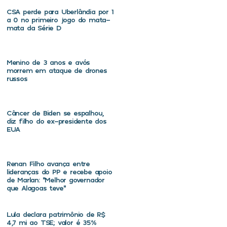
CSA perde para Uberlândia por 1
a 0 no primeiro jogo do mata-
mata da Série D
Menino de 3 anos e avós
morrem em ataque de drones
russos
Câncer de Biden se espalhou,
diz filho do ex-presidente dos
EUA
Renan Filho avança entre
lideranças do PP e recebe apoio
de Marlan: “Melhor governador
que Alagoas teve”
Lula declara patrimônio de R$
4,7 mi ao TSE; valor é 35%