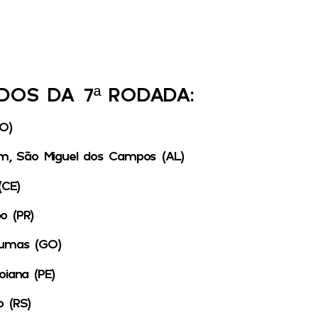
OS DA 7ª RODADA:
O)
im, São Miguel dos Campos (AL)
(CE)
o (PR)
humas (GO)
oiana (PE)
 (RS)