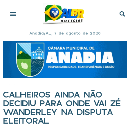
Anadia/AL, 7 de agosto de 2026
Início
»
Calheiros ainda não decidiu para onde vai Zé Wanderley na disputa eleitoral
CALHEIROS AINDA NÃO
DECIDIU PARA ONDE VAI ZÉ
WANDERLEY NA DISPUTA
ELEITORAL