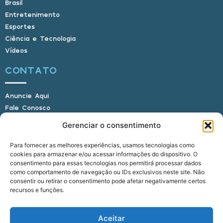
Brasil
Entretenimento
Esportes
Ciência e Tecnologia
Vídeos
CONTATO
Anuncie Aqui
Fale Conosco
Internauta, envie sua foto
Gerenciar o consentimento
Para fornecer as melhores experiências, usamos tecnologias como
cookies para armazenar e/ou acessar informações do dispositivo. O
E-mail: alagoasbrasilnoticias@gmail.com
consentimento para essas tecnologias nos permitirá processar dados
Telefone: (82) 9 9691-0391 (Whatsapp)
como comportamento de navegação ou IDs exclusivos neste site. Não
Responsável Técnico: Crysthyan Carlos
consentir ou retirar o consentimento pode afetar negativamente certos
Rua do Sau - Centro - Anadia - AL - CEP:
recursos e funções.
57660-000
Aceitar