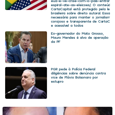
eua-e-ve-crise-com-o-pais-entrar-
espiral-ate-as-eleicoes/. O conteúdo 
CartaCapital está protegido pela legis
brasileira sobre direito autoral. Essa d
necessária para manter o jornalismo
corajoso e transparente de CartaCapit
e acessível a todos
Ex-governador do Mato Grosso,
Mauro Mendes é alvo de operação
da PF
PGR pede à Polícia Federal
diligências sobre denúncia contra
vice de Flávio Bolsonaro por
estupro