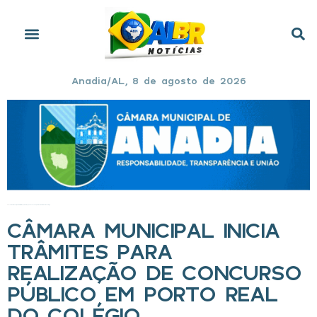
Anadia/AL, 8 de agosto de 2026
Início
»
Câmara Municipal inicia trâmites para realização de concurso público em Porto Real do Colégio
CÂMARA MUNICIPAL INICIA
TRÂMITES PARA
REALIZAÇÃO DE CONCURSO
PÚBLICO EM PORTO REAL
DO COLÉGIO