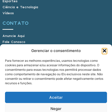
Esportes
Ciência e Tecnologia
Vídeos
CONTATO
Anuncie Aqui
Fale Conosco
Internauta, envie sua foto
Gerenciar o consentimento
Para fornecer as melhores experiências, usamos tecnologias como
cookies para armazenar e/ou acessar informações do dispositivo. O
E-mail: alagoasbrasilnoticias@gmail.com
consentimento para essas tecnologias nos permitirá processar dados
Telefone: (82) 9 9691-0391 (Whatsapp)
como comportamento de navegação ou IDs exclusivos neste site. Não
Responsável Técnico: Crysthyan Carlos
consentir ou retirar o consentimento pode afetar negativamente certos
Rua do Sau - Centro - Anadia - AL - CEP:
recursos e funções.
57660-000
Aceitar
© 2022 - 2026 Alagoas Brasil Notícias. Todos os
Negar
direitos reservados.