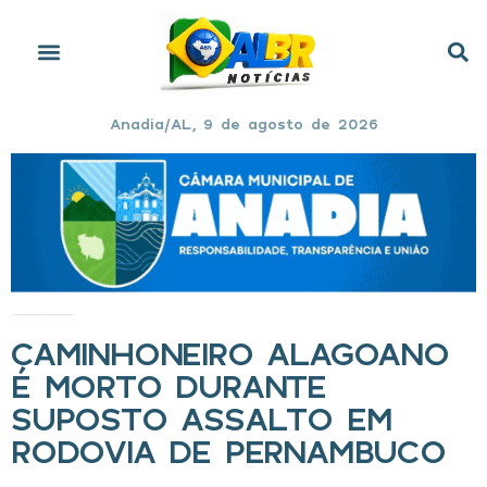
Anadia/AL, 9 de agosto de 2026
Início
»
Caminhoneiro alagoano é morto durante suposto assalto em rodovia de Pernambuco
CAMINHONEIRO ALAGOANO
É MORTO DURANTE
SUPOSTO ASSALTO EM
RODOVIA DE PERNAMBUCO