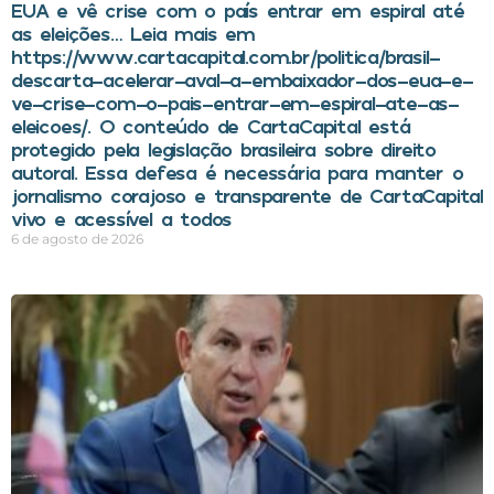
EUA e vê crise com o país entrar em espiral até
as eleições… Leia mais em
https://www.cartacapital.com.br/politica/brasil-
descarta-acelerar-aval-a-embaixador-dos-eua-e-
ve-crise-com-o-pais-entrar-em-espiral-ate-as-
eleicoes/. O conteúdo de CartaCapital está
protegido pela legislação brasileira sobre direito
autoral. Essa defesa é necessária para manter o
jornalismo corajoso e transparente de CartaCapital
vivo e acessível a todos
6 de agosto de 2026