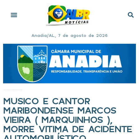
Anadia/AL, 7 de agosto de 2026
Início
»
Musico e Cantor Maribondense Marcos Vieira ( Marquinhos ), Morre vitima de acidente automobilístico
MUSICO E CANTOR
MARIBONDENSE MARCOS
VIEIRA ( MARQUINHOS ),
MORRE VITIMA DE ACIDENTE
AUTOMOBILÍSTICO