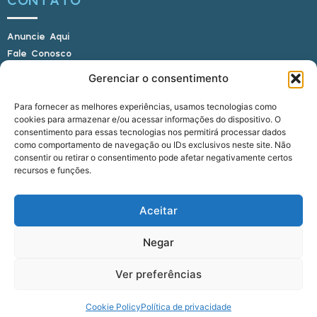
Anuncie Aqui
Fale Conosco
Internauta, envie sua foto
Gerenciar o consentimento
Para fornecer as melhores experiências, usamos tecnologias como
cookies para armazenar e/ou acessar informações do dispositivo. O
E-mail: alagoasbrasilnoticias@gmail.com
consentimento para essas tecnologias nos permitirá processar dados
Telefone: (82) 9 9691-0391 (Whatsapp)
como comportamento de navegação ou IDs exclusivos neste site. Não
Responsável Técnico: Crysthyan Carlos
consentir ou retirar o consentimento pode afetar negativamente certos
Rua do Sau - Centro - Anadia - AL - CEP:
recursos e funções.
57660-000
Aceitar
© 2022 - 2026 Alagoas Brasil Notícias. Todos os
Negar
direitos reservados.
Ver preferências
five
agência
Cookie Policy
Política de privacidade