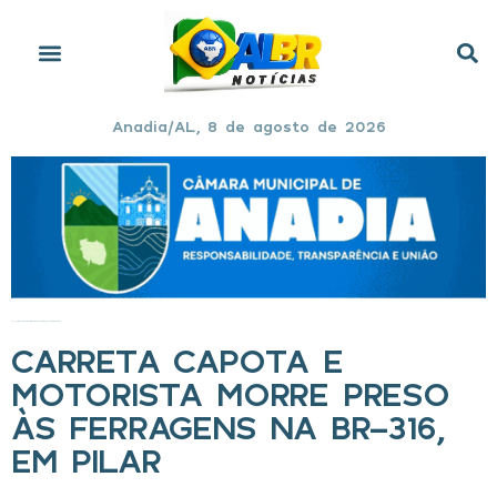
Anadia/AL, 8 de agosto de 2026
Início
»
Carreta capota e motorista morre preso às ferragens na BR-316, em Pilar
CARRETA CAPOTA E
MOTORISTA MORRE PRESO
ÀS FERRAGENS NA BR-316,
EM PILAR