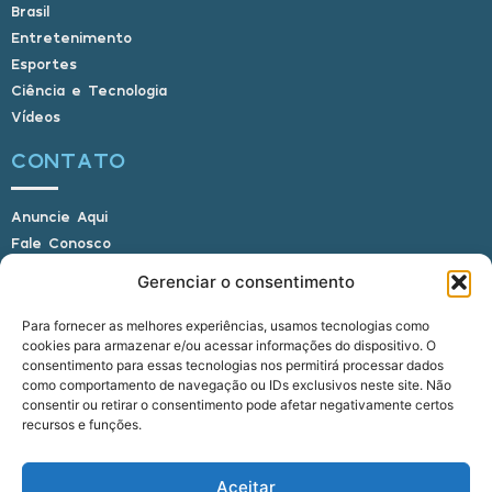
Brasil
Entretenimento
Esportes
Ciência e Tecnologia
Vídeos
CONTATO
Anuncie Aqui
Fale Conosco
Internauta, envie sua foto
Gerenciar o consentimento
Para fornecer as melhores experiências, usamos tecnologias como
cookies para armazenar e/ou acessar informações do dispositivo. O
E-mail: alagoasbrasilnoticias@gmail.com
consentimento para essas tecnologias nos permitirá processar dados
Telefone: (82) 9 9691-0391 (Whatsapp)
como comportamento de navegação ou IDs exclusivos neste site. Não
Responsável Técnico: Crysthyan Carlos
consentir ou retirar o consentimento pode afetar negativamente certos
Rua do Sau - Centro - Anadia - AL - CEP:
recursos e funções.
57660-000
Aceitar