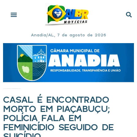
Anadia/AL, 7 de agosto de 2026
Início
»
Casal é encontrado morto em Piaçabuçu; polícia fala em feminicídio seguido de suicídio
CASAL É ENCONTRADO
MORTO EM PIAÇABUÇU;
POLÍCIA FALA EM
FEMINICÍDIO SEGUIDO DE
SUICÍDIO