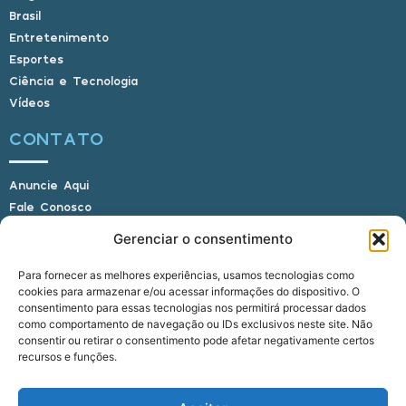
Brasil
Entretenimento
Esportes
Ciência e Tecnologia
Vídeos
CONTATO
Anuncie Aqui
Fale Conosco
Internauta, envie sua foto
Gerenciar o consentimento
Para fornecer as melhores experiências, usamos tecnologias como
cookies para armazenar e/ou acessar informações do dispositivo. O
E-mail: alagoasbrasilnoticias@gmail.com
consentimento para essas tecnologias nos permitirá processar dados
Telefone: (82) 9 9691-0391 (Whatsapp)
como comportamento de navegação ou IDs exclusivos neste site. Não
Responsável Técnico: Crysthyan Carlos
consentir ou retirar o consentimento pode afetar negativamente certos
Rua do Sau - Centro - Anadia - AL - CEP:
recursos e funções.
57660-000