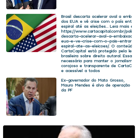
Brasil descarta acelerar aval a embaix
dos EUA e vê crise com o país entra
espiral até as eleições… Leia mais em
https://www.cartacapital.com.br/politica
descarta-acelerar-aval-a-embaixador
eua-e-ve-crise-com-o-pais-entrar-
espiral-ate-as-eleicoes/. O conteúdo 
CartaCapital está protegido pela legis
brasileira sobre direito autoral. Essa d
necessária para manter o jornalismo
corajoso e transparente de CartaCapit
e acessível a todos
Ex-governador do Mato Grosso,
Mauro Mendes é alvo de operação
da PF