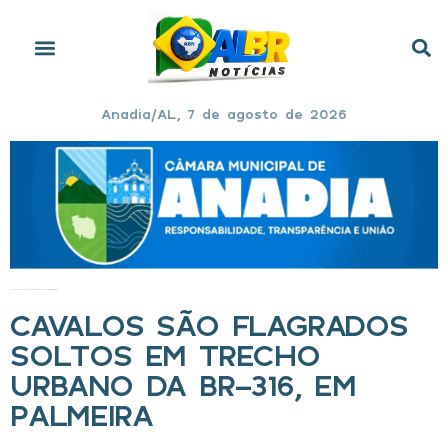
Anadia/AL, 7 de agosto de 2026
Início
»
Cavalos são flagrados soltos em trecho urbano da BR-316, em Palmeira
CAVALOS SÃO FLAGRADOS
SOLTOS EM TRECHO
URBANO DA BR-316, EM
PALMEIRA