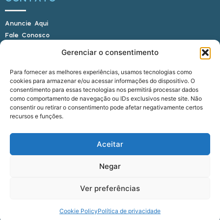
Anuncie Aqui
Fale Conosco
Internauta, envie sua foto
Gerenciar o consentimento
Para fornecer as melhores experiências, usamos tecnologias como
cookies para armazenar e/ou acessar informações do dispositivo. O
E-mail: alagoasbrasilnoticias@gmail.com
consentimento para essas tecnologias nos permitirá processar dados
Telefone: (82) 9 9691-0391 (Whatsapp)
como comportamento de navegação ou IDs exclusivos neste site. Não
Responsável Técnico: Crysthyan Carlos
consentir ou retirar o consentimento pode afetar negativamente certos
Rua do Sau - Centro - Anadia - AL - CEP:
recursos e funções.
57660-000
Aceitar
© 2022 - 2026 Alagoas Brasil Notícias. Todos os
Negar
direitos reservados.
Ver preferências
five
agência
Cookie Policy
Política de privacidade