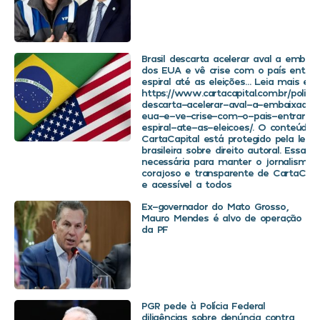
Brasil descarta acelerar aval a embaix
dos EUA e vê crise com o país entra
espiral até as eleições… Leia mais em
https://www.cartacapital.com.br/politica
descarta-acelerar-aval-a-embaixador
eua-e-ve-crise-com-o-pais-entrar-
espiral-ate-as-eleicoes/. O conteúdo 
CartaCapital está protegido pela legis
brasileira sobre direito autoral. Essa d
necessária para manter o jornalismo
corajoso e transparente de CartaCapit
e acessível a todos
Ex-governador do Mato Grosso,
Mauro Mendes é alvo de operação
da PF
PGR pede à Polícia Federal
diligências sobre denúncia contra