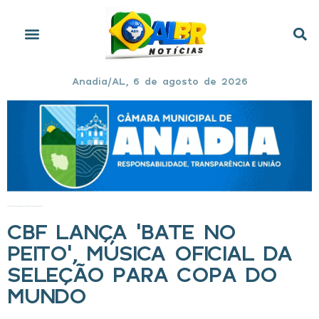
Anadia/AL, 6 de agosto de 2026
Início
»
CBF lança ‘Bate no Peito’, música oficial da Seleção para Copa do Mundo
CBF LANÇA ‘BATE NO
PEITO’, MÚSICA OFICIAL DA
SELEÇÃO PARA COPA DO
MUNDO