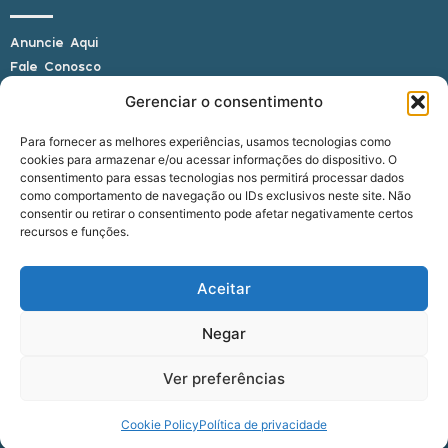
Anuncie Aqui
Fale Conosco
Internauta, envie sua foto
Gerenciar o consentimento
Para fornecer as melhores experiências, usamos tecnologias como
cookies para armazenar e/ou acessar informações do dispositivo. O
E-mail: alagoasbrasilnoticias@gmail.com
consentimento para essas tecnologias nos permitirá processar dados
Telefone: (82) 9 9691-0391 (Whatsapp)
como comportamento de navegação ou IDs exclusivos neste site. Não
Responsável Técnico: Crysthyan Carlos
consentir ou retirar o consentimento pode afetar negativamente certos
Rua do Sau - Centro - Anadia - AL - CEP:
recursos e funções.
57660-000
Aceitar
© 2022 - 2026 Alagoas Brasil Notícias. Todos os
Negar
direitos reservados.
Ver preferências
five
agência
Cookie Policy
Política de privacidade