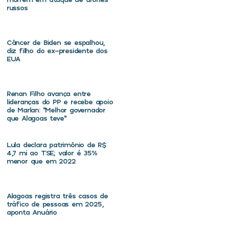
russos
Câncer de Biden se espalhou,
diz filho do ex-presidente dos
EUA
Renan Filho avança entre
lideranças do PP e recebe apoio
de Marlan: “Melhor governador
que Alagoas teve”
Lula declara patrimônio de R$
4,7 mi ao TSE; valor é 35%
menor que em 2022
Alagoas registra três casos de
tráfico de pessoas em 2025,
aponta Anuário