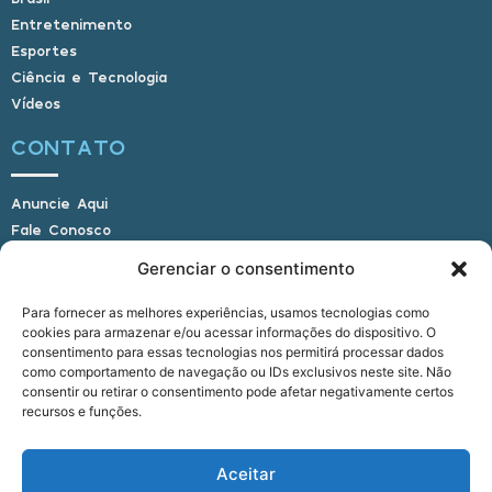
Entretenimento
Esportes
Ciência e Tecnologia
Vídeos
CONTATO
Anuncie Aqui
Fale Conosco
Internauta, envie sua foto
Gerenciar o consentimento
Para fornecer as melhores experiências, usamos tecnologias como
cookies para armazenar e/ou acessar informações do dispositivo. O
E-mail: alagoasbrasilnoticias@gmail.com
consentimento para essas tecnologias nos permitirá processar dados
Telefone: (82) 9 9691-0391 (Whatsapp)
como comportamento de navegação ou IDs exclusivos neste site. Não
Responsável Técnico: Crysthyan Carlos
consentir ou retirar o consentimento pode afetar negativamente certos
Rua do Sau - Centro - Anadia - AL - CEP:
recursos e funções.
57660-000
Aceitar