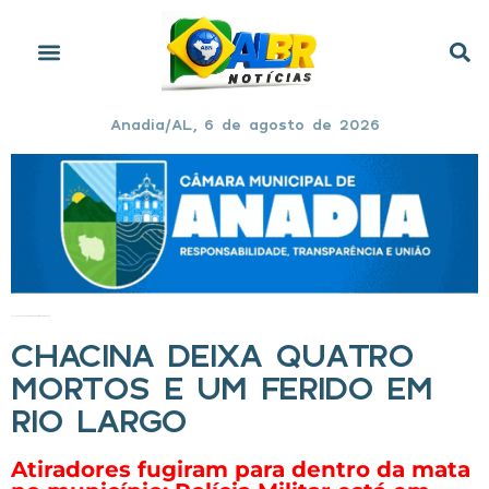
Anadia/AL, 6 de agosto de 2026
Início
»
Chacina deixa quatro mortos e um ferido em Rio Largo
CHACINA DEIXA QUATRO
MORTOS E UM FERIDO EM
RIO LARGO
Atiradores fugiram para dentro da mata