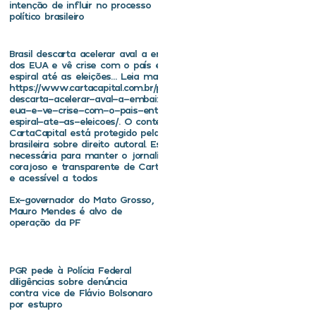
intenção de influir no processo
político brasileiro
Brasil descarta acelerar aval a embaixador
dos EUA e vê crise com o país entrar em
espiral até as eleições… Leia mais em
https://www.cartacapital.com.br/politica/brasil-
descarta-acelerar-aval-a-embaixador-dos-
eua-e-ve-crise-com-o-pais-entrar-em-
espiral-ate-as-eleicoes/. O conteúdo de
CartaCapital está protegido pela legislação
brasileira sobre direito autoral. Essa defesa é
necessária para manter o jornalismo
corajoso e transparente de CartaCapital vivo
e acessível a todos
Ex-governador do Mato Grosso,
Mauro Mendes é alvo de
operação da PF
PGR pede à Polícia Federal
diligências sobre denúncia
contra vice de Flávio Bolsonaro
por estupro