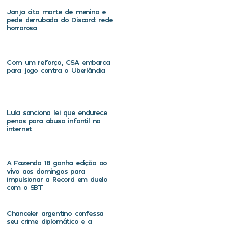
Janja cita morte de menina e
pede derrubada do Discord: rede
horrorosa
Com um reforço, CSA embarca
para jogo contra o Uberlândia
Lula sanciona lei que endurece
penas para abuso infantil na
internet
A Fazenda 18 ganha edição ao
vivo aos domingos para
impulsionar a Record em duelo
com o SBT
Chanceler argentino confessa
seu crime diplomático e a