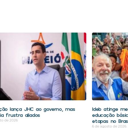
ção lança JHC ao governo, mas
Ideb atinge mel
a frustra aliados
educação bási
etapas no Brasi
to de 2026
6 de agosto de 2026