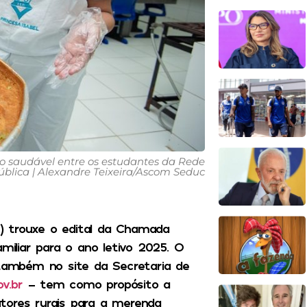
 saudável entre os estudantes da Rede
ública | Alexandre Teixeira/Ascom Seduc
16) trouxe o edital da Chamada
miliar para o ano letivo 2025. O
 também no site da Secretaria de
v.br
– tem como propósito a
tores rurais para a merenda