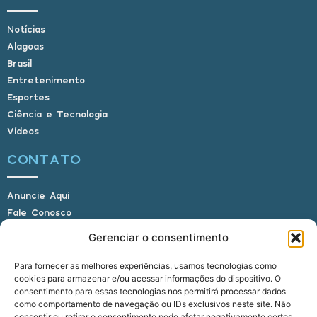
Notícias
Alagoas
Brasil
Entretenimento
Esportes
Ciência e Tecnologia
Vídeos
CONTATO
Anuncie Aqui
Fale Conosco
Internauta, envie sua foto
Gerenciar o consentimento
Para fornecer as melhores experiências, usamos tecnologias como
cookies para armazenar e/ou acessar informações do dispositivo. O
E-mail: alagoasbrasilnoticias@gmail.com
consentimento para essas tecnologias nos permitirá processar dados
Telefone: (82) 9 9691-0391 (Whatsapp)
como comportamento de navegação ou IDs exclusivos neste site. Não
consentir ou retirar o consentimento pode afetar negativamente certos