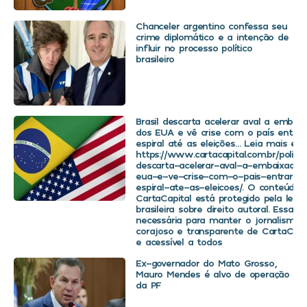
Chanceler argentino confessa seu
crime diplomático e a intenção de
influir no processo político
brasileiro
Brasil descarta acelerar aval a embaix
dos EUA e vê crise com o país entra
espiral até as eleições… Leia mais em
https://www.cartacapital.com.br/politica
descarta-acelerar-aval-a-embaixador
eua-e-ve-crise-com-o-pais-entrar-
espiral-ate-as-eleicoes/. O conteúdo 
CartaCapital está protegido pela legis
brasileira sobre direito autoral. Essa d
necessária para manter o jornalismo
corajoso e transparente de CartaCapit
e acessível a todos
Ex-governador do Mato Grosso,
Mauro Mendes é alvo de operação
da PF