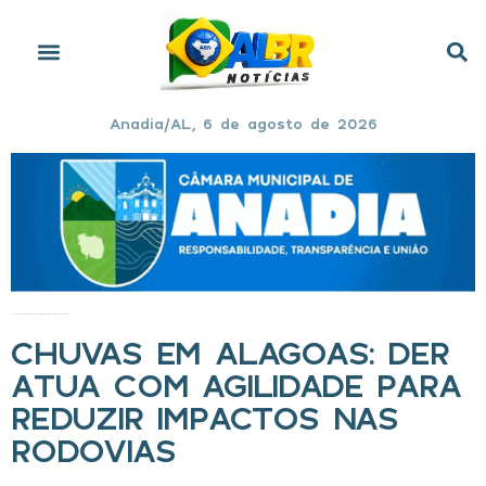
Anadia/AL, 6 de agosto de 2026
Início
»
Chuvas em Alagoas: DER atua com agilidade para reduzir impactos nas rodovias
CHUVAS EM ALAGOAS: DER
ATUA COM AGILIDADE PARA
REDUZIR IMPACTOS NAS
RODOVIAS