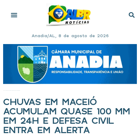
Anadia/AL, 8 de agosto de 2026
Início
»
Chuvas em Maceió acumulam quase 100 mm em 24h e Defesa Civil entra em alerta
CHUVAS EM MACEIÓ
ACUMULAM QUASE 100 MM
EM 24H E DEFESA CIVIL
ENTRA EM ALERTA