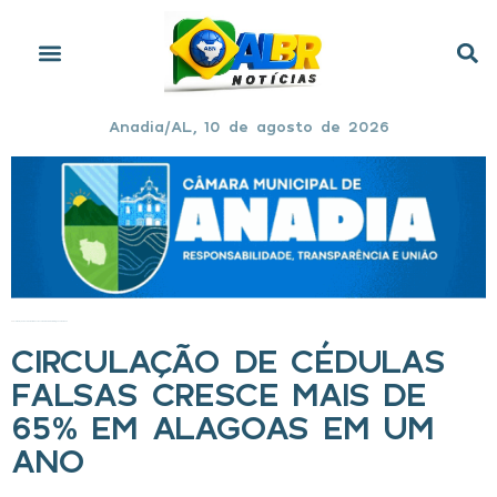
Anadia/AL, 10 de agosto de 2026
Início
»
Circulação de cédulas falsas cresce mais de 65% em Alagoas em um ano
CIRCULAÇÃO DE CÉDULAS
FALSAS CRESCE MAIS DE
65% EM ALAGOAS EM UM
ANO