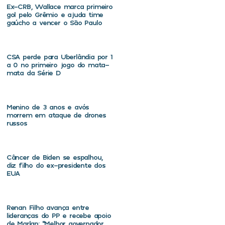
Ex-CRB, Wallace marca primeiro
gol pelo Grêmio e ajuda time
gaúcho a vencer o São Paulo
CSA perde para Uberlândia por 1
a 0 no primeiro jogo do mata-
mata da Série D
Menino de 3 anos e avós
morrem em ataque de drones
russos
Câncer de Biden se espalhou,
diz filho do ex-presidente dos
EUA
Renan Filho avança entre
lideranças do PP e recebe apoio
de Marlan: “Melhor governador