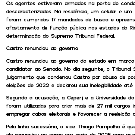
Os agentes estiveram armados na porta do condo
descaracterizados. Na residência, um celular e um 
foram cumpridos 17 mandados de busca e apreens
afastamento de função pública nos estados do Rio,
determinação do Supremo Tribunal Federal.
Castro renunciou ao governo
Castro renunciou ao governo do estado em março 
candidatar ao Senado. No dia seguinte, o Tribunal S
julgamento que condenou Castro por abuso de pod
eleições de 2022 e declarou sua inelegibilidade até
Segundo a acusação, a Ceperj e a Universidade do 
foram utilizadas para criar mais de 27 mil cargos i
empregar cabos eleitorais e favorecer a reeleiçã
Pela linha sucessória, o vice Thiago Pampolha é q
ele renunciou ao cargo em maio de 2025 para ass