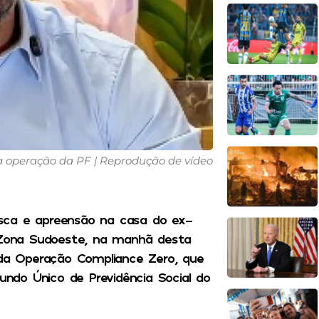
a operação da PF | Reprodução de vídeo
sca e apreensão na casa do ex-
a Zona Sudoeste, na manhã desta
 da Operação Compliance Zero, que
Fundo Único de Previdência Social do