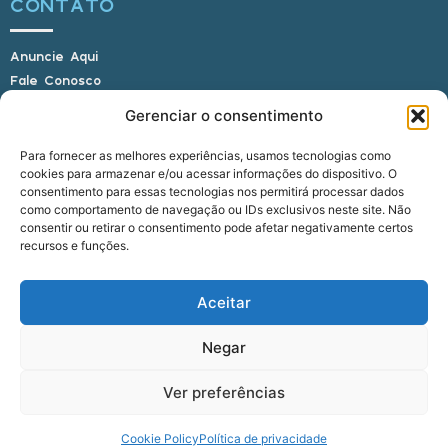
CONTATO
Anuncie Aqui
Fale Conosco
Internauta, envie sua foto
Gerenciar o consentimento
Para fornecer as melhores experiências, usamos tecnologias como
cookies para armazenar e/ou acessar informações do dispositivo. O
E-mail: alagoasbrasilnoticias@gmail.com
consentimento para essas tecnologias nos permitirá processar dados
Telefone: (82) 9 9691-0391 (Whatsapp)
como comportamento de navegação ou IDs exclusivos neste site. Não
Responsável Técnico: Crysthyan Carlos
consentir ou retirar o consentimento pode afetar negativamente certos
Rua do Sau - Centro - Anadia - AL - CEP:
recursos e funções.
57660-000
Aceitar
© 2022 - 2026 Alagoas Brasil Notícias. Todos os
Negar
direitos reservados.
Ver preferências
five
agência
Cookie Policy
Política de privacidade