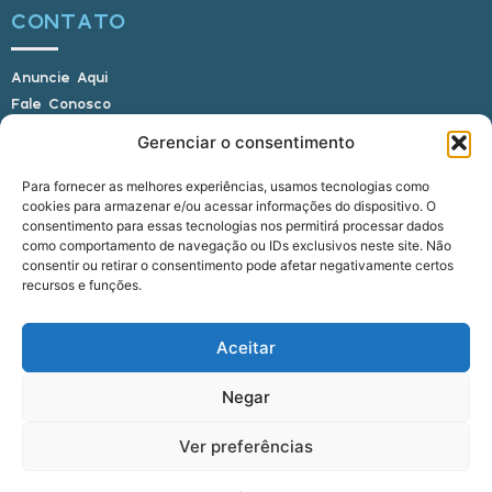
CONTATO
Anuncie Aqui
Fale Conosco
Internauta, envie sua foto
Gerenciar o consentimento
Para fornecer as melhores experiências, usamos tecnologias como
cookies para armazenar e/ou acessar informações do dispositivo. O
E-mail: alagoasbrasilnoticias@gmail.com
consentimento para essas tecnologias nos permitirá processar dados
Telefone: (82) 9 9691-0391 (Whatsapp)
como comportamento de navegação ou IDs exclusivos neste site. Não
Responsável Técnico: Crysthyan Carlos
consentir ou retirar o consentimento pode afetar negativamente certos
Rua do Sau - Centro - Anadia - AL - CEP:
recursos e funções.
57660-000
Aceitar
© 2022 - 2026 Alagoas Brasil Notícias. Todos os
Negar
direitos reservados.
Ver preferências
five
agência