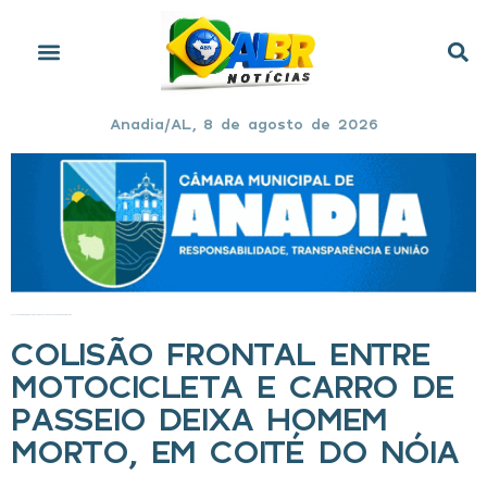
Anadia/AL, 8 de agosto de 2026
Início
»
Colisão frontal entre motocicleta e carro de passeio deixa homem morto, em Coité do Nóia
COLISÃO FRONTAL ENTRE
MOTOCICLETA E CARRO DE
PASSEIO DEIXA HOMEM
MORTO, EM COITÉ DO NÓIA