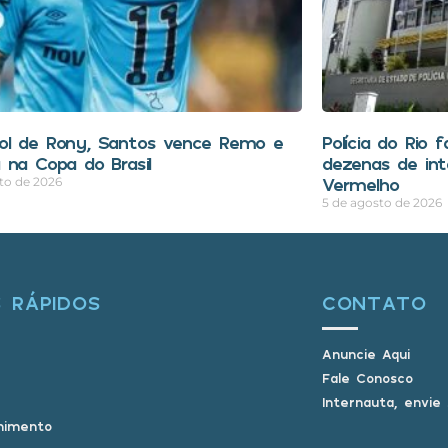
l de Rony, Santos vence Remo e
Polícia do Rio 
 na Copa do Brasil
dezenas de in
Vermelho
to de 2026
5 de agosto de 2026
S RÁPIDOS
CONTATO
Anuncie Aqui
Fale Conosco
Internauta, envie
nimento