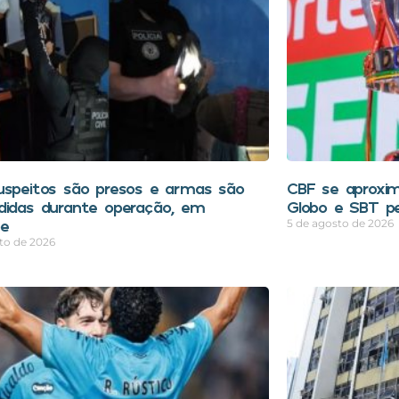
uspeitos são presos e armas são
CBF se aproxim
didas durante operação, em
Globo e SBT pe
pe
5 de agosto de 2026
to de 2026