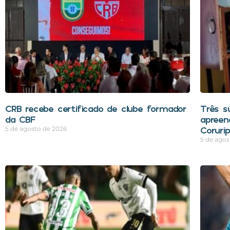
CRB recebe certificado de clube formador
Três s
da CBF
apreen
Coruri
5 de agosto de 2026
5 de agos