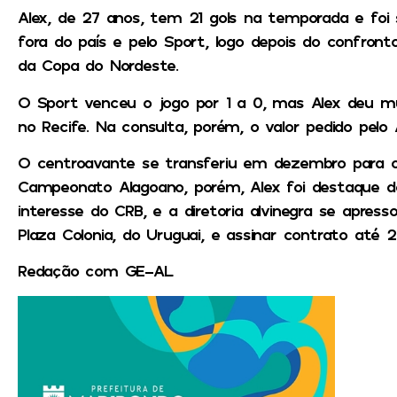
Alex, de 27 anos, tem 21 gols na temporada e fo
fora do país e pelo Sport, logo depois do confron
da Copa do Nordeste.
O Sport venceu o jogo por 1 a 0, mas Alex deu mu
no Recife. Na consulta, porém, o valor pedido pelo
O centroavante se transferiu em dezembro para 
Campeonato Alagoano, porém, Alex foi destaque d
interesse do CRB, e a diretoria alvinegra se apres
Plaza Colonia, do Uruguai, e assinar contrato até 2
Redação com GE-AL