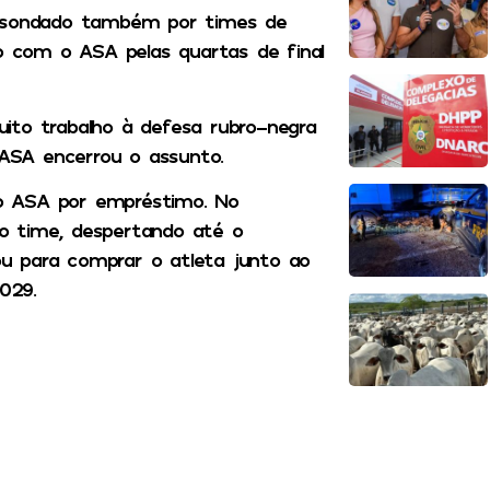
i sondado também por times de
to com o ASA pelas quartas de final
ito trabalho à defesa rubro-negra
 ASA encerrou o assunto.
o ASA por empréstimo. No
o time, despertando até o
sou para comprar o atleta junto ao
029.