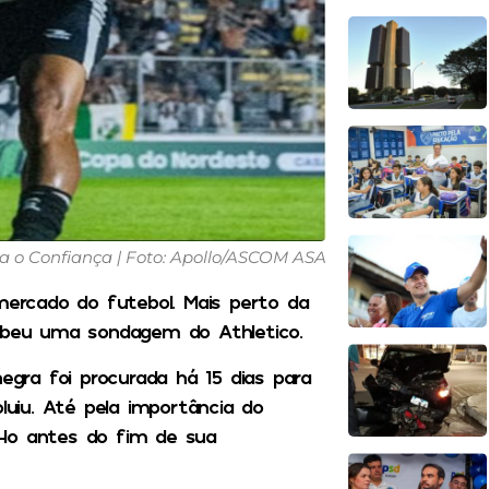
a o Confiança | Foto: Apollo/ASCOM ASA
ercado do futebol. Mais perto da
cebeu uma sondagem do Athletico.
negra foi procurada há 15 dias para
uiu. Até pela importância do
-lo antes do fim de sua