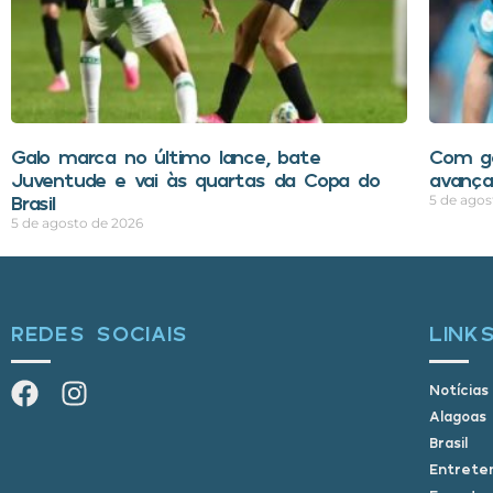
Galo marca no último lance, bate
Com go
Juventude e vai às quartas da Copa do
avança
Brasil
5 de agos
5 de agosto de 2026
REDES SOCIAIS
LINK
Notícias
Alagoas
Brasil
Entrete