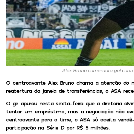
Alex Bruno comemora gol contr
O centroavante Alex Bruno chama a atenção do m
reabertura da janela de transferências, o ASA re
O
ge
apurou nesta sexta-feira que a diretoria alvi
tentar um empréstimo, mas a negociação não evol
centroavante para o time, o ASA só aceita vendê
participação na Série D por R$ 5 milhões.