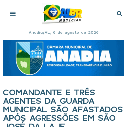
Anadia/AL, 6 de agosto de 2026
Início
»
Comandante e três agentes da Guarda Municipal são afastados após agressões em São José da Laje
COMANDANTE E TRÊS
AGENTES DA GUARDA
MUNICIPAL SÃO AFASTADOS
APÓS AGRESSÕES EM SÃO
JOSÉ DA LAJE