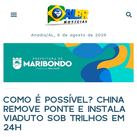
Anadia/AL, 6 de agosto de 2026
Início
»
Como é possível? China remove ponte e instala viaduto sob trilhos em 24h
COMO É POSSÍVEL? CHINA
REMOVE PONTE E INSTALA
VIADUTO SOB TRILHOS EM
24H