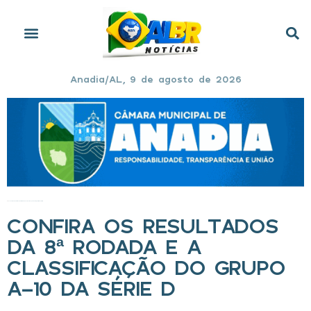
Anadia/AL, 9 de agosto de 2026
Início
»
Confira os resultados da 8ª rodada e a classificação do Grupo A-10 da série D
CONFIRA OS RESULTADOS
DA 8ª RODADA E A
CLASSIFICAÇÃO DO GRUPO
A-10 DA SÉRIE D