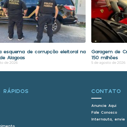
a esquema de corrupção eleitoral na
Garagem de Cri
de Alagoas
150 milhões
to de 2026
5 de agosto de 2026
S RÁPIDOS
CONTATO
Anuncie Aqui
Fale Conosco
Internauta, envie
nimento