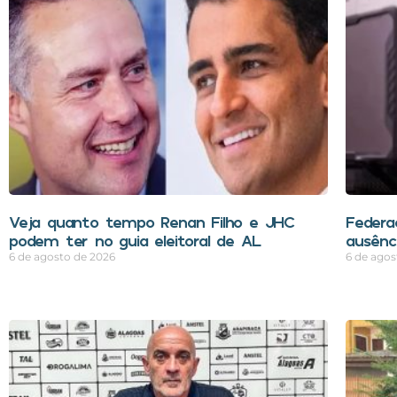
Veja quanto tempo Renan Filho e JHC
Federa
podem ter no guia eleitoral de AL
ausênci
6 de agosto de 2026
6 de agos