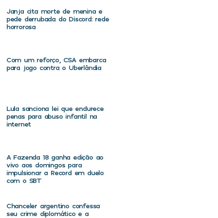
Janja cita morte de menina e
pede derrubada do Discord: rede
horrorosa
Com um reforço, CSA embarca
para jogo contra o Uberlândia
Lula sanciona lei que endurece
penas para abuso infantil na
internet
A Fazenda 18 ganha edição ao
vivo aos domingos para
impulsionar a Record em duelo
com o SBT
Chanceler argentino confessa
seu crime diplomático e a