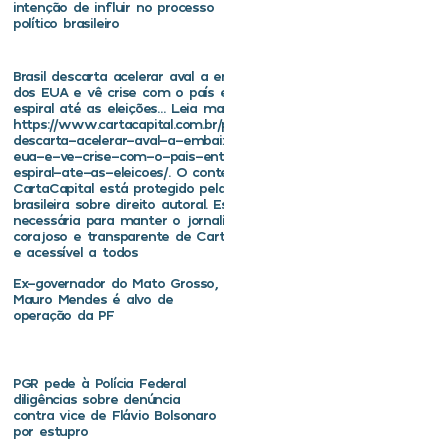
intenção de influir no processo
político brasileiro
Brasil descarta acelerar aval a embaixador
dos EUA e vê crise com o país entrar em
espiral até as eleições… Leia mais em
https://www.cartacapital.com.br/politica/brasil-
descarta-acelerar-aval-a-embaixador-dos-
eua-e-ve-crise-com-o-pais-entrar-em-
espiral-ate-as-eleicoes/. O conteúdo de
CartaCapital está protegido pela legislação
brasileira sobre direito autoral. Essa defesa é
necessária para manter o jornalismo
corajoso e transparente de CartaCapital vivo
e acessível a todos
Ex-governador do Mato Grosso,
Mauro Mendes é alvo de
operação da PF
PGR pede à Polícia Federal
diligências sobre denúncia
contra vice de Flávio Bolsonaro
por estupro