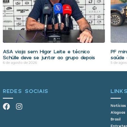
ASA viaja sem Higor Leite e técnico
PF mir
Schülle deve se juntar ao grupo depois
saúde 
6 de agosto de 2026
5 de agos
REDES SOCIAIS
LINK
Notícias
Alagoas
Brasil
Entrete