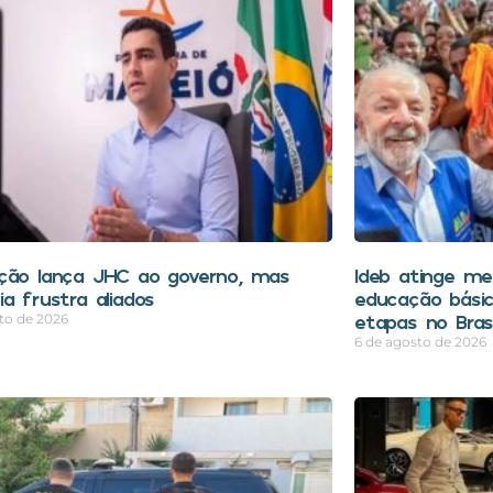
ção lança JHC ao governo, mas
Ideb atinge mel
a frustra aliados
educação bási
etapas no Brasi
to de 2026
6 de agosto de 2026