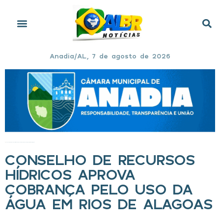
Anadia/AL, 7 de agosto de 2026
Início
»
Conselho de Recursos Hídricos aprova cobrança pelo uso da água em rios de Alagoas
CONSELHO DE RECURSOS
HÍDRICOS APROVA
COBRANÇA PELO USO DA
ÁGUA EM RIOS DE ALAGOAS