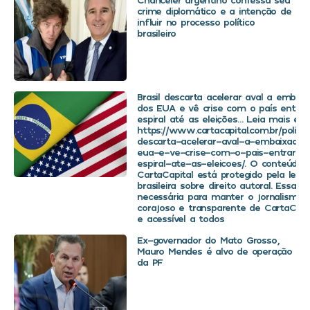
crime diplomático e a intenção de
influir no processo político
brasileiro
Brasil descarta acelerar aval a embaix
dos EUA e vê crise com o país entra
espiral até as eleições… Leia mais em
https://www.cartacapital.com.br/politica
descarta-acelerar-aval-a-embaixador
eua-e-ve-crise-com-o-pais-entrar-
espiral-ate-as-eleicoes/. O conteúdo 
CartaCapital está protegido pela legis
brasileira sobre direito autoral. Essa d
necessária para manter o jornalismo
corajoso e transparente de CartaCapit
e acessível a todos
Ex-governador do Mato Grosso,
Mauro Mendes é alvo de operação
da PF